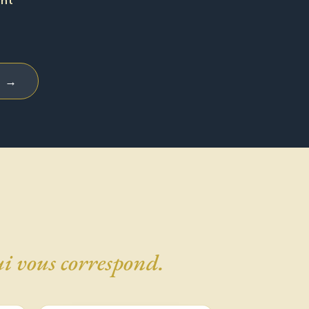
ent
i →
ui vous correspond.