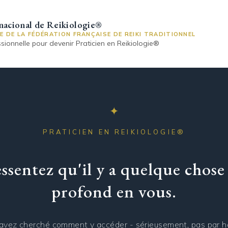
rnacional de Reikiologie®
LE DE LA FÉDÉRATION FRANÇAISE DE REIKI TRADITIONNEL
sionnelle pour devenir Praticien en Reikiologie®
✦
PRATICIEN EN REIKIOLOGIE®
ssentez qu'il y a quelque chose
profond en vous.
avez cherché comment y accéder - sérieusement, pas par h