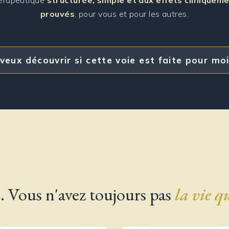
érapeutique
structurée, simple et aux effets cliniquem
prouvés
, pour vous et pour les autres.
 veux découvrir si cette voie est faite pour mo
. Vous n'avez toujours pas
la vie q