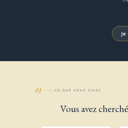
th
Je
01
CE QUE VOUS VIVEZ
Vous avez cherché