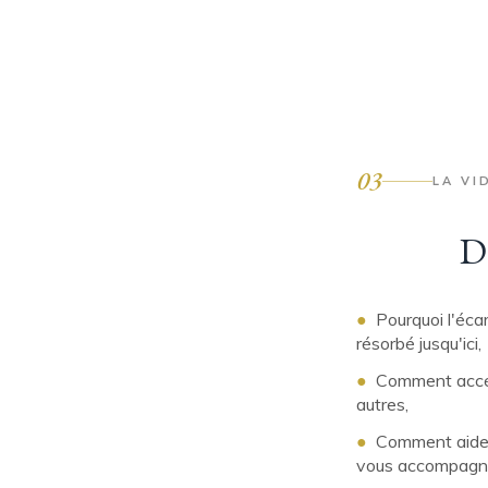
03
LA VI
Da
●
Pourquoi l'écar
résorbé jusqu'ici,
●
Comment accéde
autres,
●
Comment aider l
vous accompagn