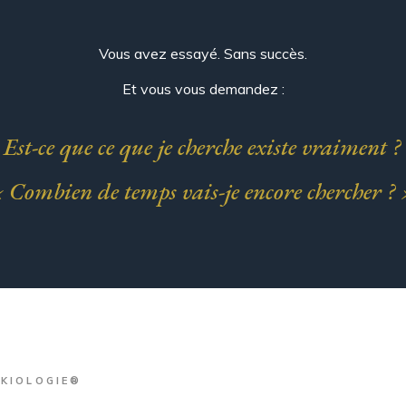
Vous avez essayé. Sans succès.
Et vous vous demandez :
 Est-ce que ce que je cherche existe vraiment ?
 Combien de temps vais-je encore chercher ?
IKIOLOGIE®