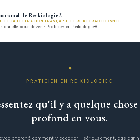
rnacional de Reikiologie®
LE DE LA FÉDÉRATION FRANÇAISE DE REIKI TRADITIONNEL
sionnelle pour devenir Praticien en Reikiologie®
✦
PRATICIEN EN REIKIOLOGIE®
ssentez qu'il y a quelque chose
profond en vous.
avez cherché comment y accéder - sérieusement, pas par h