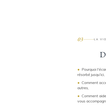
03
LA VI
Da
●
Pourquoi l'écar
résorbé jusqu'ici,
●
Comment accéde
autres,
●
Comment aider l
vous accompagn