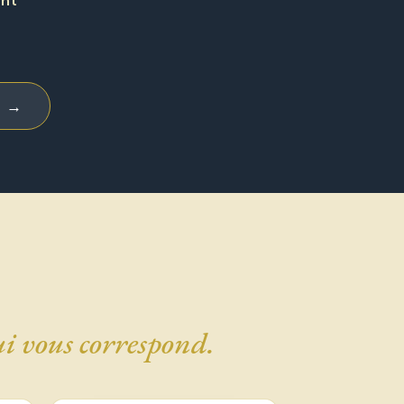
ent
i →
ui vous correspond.