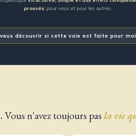
érapeutique
structurée, simple et aux effets cliniquem
prouvés
, pour vous et pour les autres.
 veux découvrir si cette voie est faite pour mo
. Vous n'avez toujours pas
la vie q