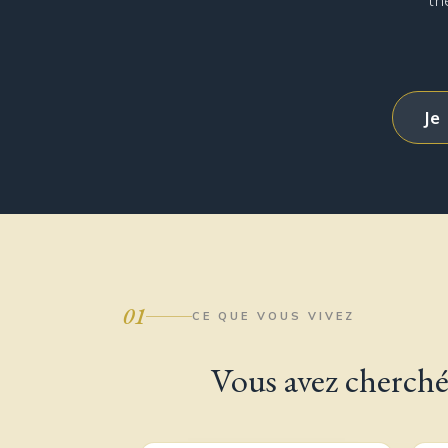
th
Je
01
CE QUE VOUS VIVEZ
Vous avez cherché