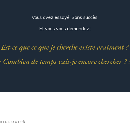
Vous avez essayé. Sans succès.
Et vous vous demandez :
 Est-ce que ce que je cherche existe vraiment ?
 Combien de temps vais-je encore chercher ?
IKIOLOGIE®